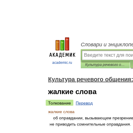
Словари и энциклоп
academic.ru
Культура речевого общения: Этика. Прагматика. Психология
Культура речевого общения:
жалкие слова
Толкование
Перевод
жалкие
слова
об
оправдании
,
вызывающем
презрени
не
приводить
сомнительные
оправдания
.