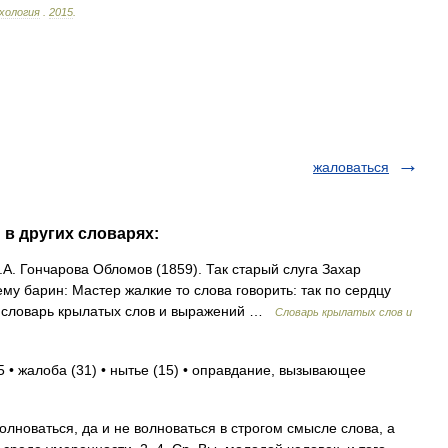
хология
.
2015
.
жаловаться
 в других словарях:
. Гончарова Обломов (1859). Так старый слуга Захар
ему барин: Мастер жалкие то слова говорить: так по сердцу
й словарь крылатых слов и выражений …
Словарь крылатых слов и
5 • жалоба (31) • нытье (15) • оправдание, вызывающее
новаться, да и не волноваться в строгом смысле слова, а