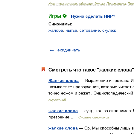
Культура
речевого
общения:
Этика
.
Прагматика
.
Пси
Игры ⚽
Нужно сделать НИР?
Синонимы
:
жалоба
,
нытье
,
сетование
,
скулеж
ехидничать
Смотреть что такое "жалкие слова"
Жалкие слова
— Выражение из романа И.А
называет те нравоучения, которые читает 
точно ножом и режет . Энциклопедически
выражений
жалкие слова
— сущ., кол во синонимов: 
презрение …
Словарь синонимов
жалкие слова
— Ср. Мы способны лишь вол