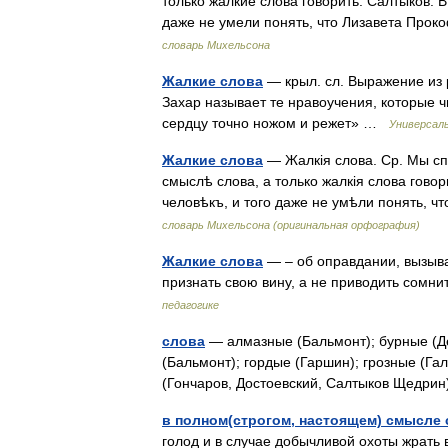
только жалкие слова говорить. Салтыков. В
даже не умели понять, что Лизавета Про
словарь Михельсона
Жалкие слова
— крыл. сл. Выражение из 
Захар называет те нравоучения, которые ч
сердцу точно ножом и режет» …
Универсал
Жалкие слова
— Жалкія слова. Ср. Мы сп
смыслѣ слова, а только жалкія слова говор
человѣкъ, и того даже не умѣли понять,
словарь Михельсона (оригинальная орфография)
Жалкие слова
— – об оправдании, вызыва
признать свою вину, а не приводить сом
педагогике
слова
— алмазные (Бальмонт); бурные (Д
(Бальмонт); гордые (Гаршин); грозные (Га
(Гончаров, Достоевский, Салтыков Щедри
в полном(строгом, настоящем) смысле
голод и в случае добычливой охоты жрать 