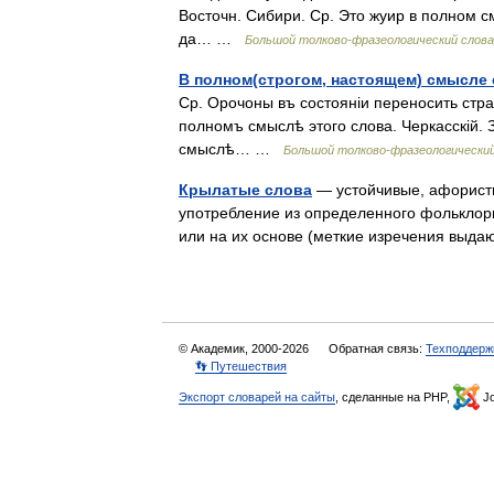
Восточн. Сибири. Ср. Это жуир в полном с
да… …
Большой толково-фразеологический слов
В полном(строгом, настоящем) смысле
Ср. Орочоны въ состояніи переносить стр
полномъ смыслѣ этого слова. Черкасскій. 
смыслѣ… …
Большой толково-фразеологический
Крылатые слова
— устойчивые, афорист
употребление из определенного фольклорн
или на их основе (меткие изречения вы
© Академик, 2000-2026
Обратная связь:
Техподдерж
👣 Путешествия
Экспорт словарей на сайты
, сделанные на PHP,
Jo