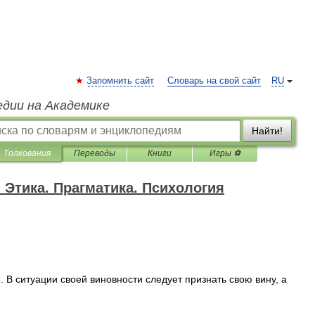
Запомнить сайт
Словарь на свой сайт
RU
едии на Академике
Найти!
Толкования
Переводы
Книги
Игры ⚽
 Этика. Прагматика. Психология
е
.
В
ситуации
своей
виновности
следует
признать
свою
вину
,
а