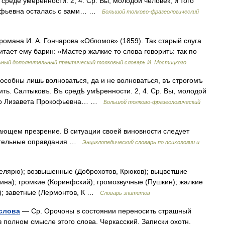
 среде умеренности. 2, 4. Ср. Вы, молодой человек, и того
кофьевна осталась с вами… …
Большой толково-фразеологический
романа И. А. Гончарова «Обломов» (1859). Так старый слуга
итает ему барин: «Мастер жалкие то слова говорить: так по
ьный дополнительный практический толковый словарь И. Мостицкого
особны лишь волноваться, да и не волноваться, въ строгомъ
ить. Салтыковъ. Въ средѣ умѣренности. 2, 4. Ср. Вы, молодой
 что Лизавета Прокофьевна… …
Большой толково-фразеологический
ющем презрение. В ситуации своей виновности следует
нительные оправдания …
Энциклопедический словарь по психологии и
елярю); возвышенные (Доброхотов, Крюков); выцветшие
лина); громкие (Коринфский); громозвучные (Пушкин); жалкие
н); заветные (Лермонтов, К …
Словарь эпитетов
 слова
— Ср. Орочоны в состоянии переносить страшный
в полном смысле этого слова. Черкасский. Записки охотн.