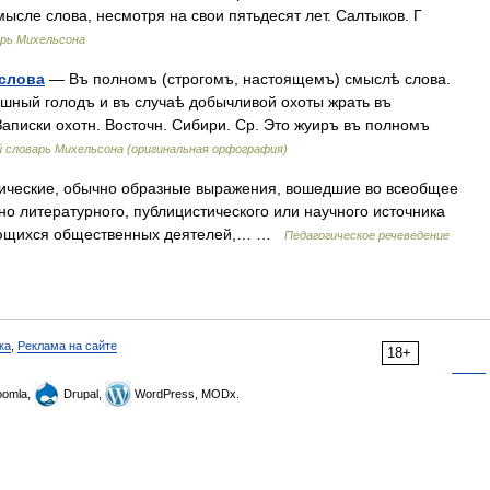
мысле слова, несмотря на свои пятьдесят лет. Салтыков. Г
арь Михельсона
 слова
— Въ полномъ (строгомъ, настоящемъ) смыслѣ слова.
ашный голодъ и въ случаѣ добычливой охоты жрать въ
Записки охотн. Восточн. Сибири. Ср. Это жуиръ въ полномъ
 словарь Михельсона (оригинальная орфография)
ические, обычно образные выражения, вошедшие во всеобщее
о литературного, публицистического или научного источника
дающихся общественных деятелей,… …
Педагогическое речеведение
ка
,
Реклама на сайте
18+
omla,
Drupal,
WordPress, MODx.